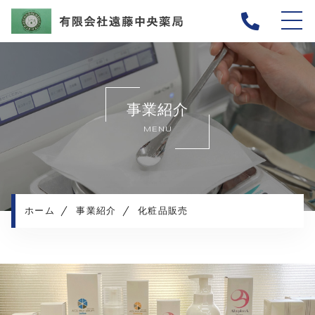
ホーム
当薬局について
事業紹介
イベント
MENU
事業紹介
店舗紹介
採用情報
お知らせ
ホーム
事業紹介
化粧品販売
遠藤中央薬局ブログ
プライバシーポリシー