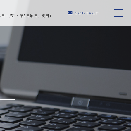
CONTACT
0（定休日：第1・第2日曜日、祝日）
ホーム
当薬局について
イベント
事業紹介
店舗紹介
採用情報
お知らせ
遠藤中央薬局ブログ